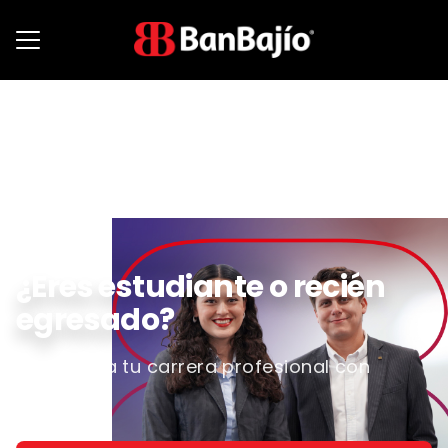
Menú de empleo
¿Eres estudiante o
recién
egresado?
¡Comienza tu carrera profesional con
nosotros!