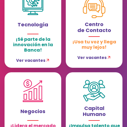
Centro
Tecnología
de Contacto
¡Sé parte de la
¡Usa tu voz y llega
innovación en la
muy lejos!
Banca!
Ver vacantes
arrow_outward
Ver vacantes
arrow_outward
Capital
Negocios
Humano
¡Lidera el mercado
¡Impulsa talento que