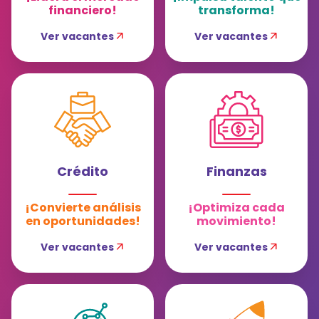
financiero!
transforma!
Ver vacantes
arrow_outward
Ver vacantes
arrow_outward
Crédito
Finanzas
¡Convierte análisis
¡Optimiza cada
en oportunidades!
movimiento!
Ver vacantes
arrow_outward
Ver vacantes
arrow_outward