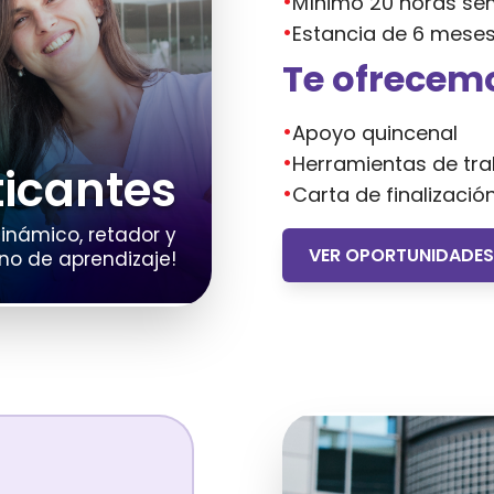
•
Mínimo 20 horas se
•
Estancia de 6 mese
Te ofrecem
•
Apoyo quincenal
•
Herramientas de tra
ticantes
•
Carta de finalizació
dinámico, retador y
VER OPORTUNIDADES
eno de aprendizaje!