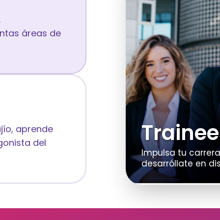
.
tintas áreas de
Trainee
jío, aprende
gonista del
Impulsa tu carrer
desarróllate en di