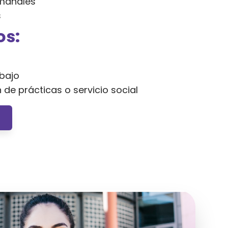
manales
s
os:
bajo
n de prácticas o servicio social