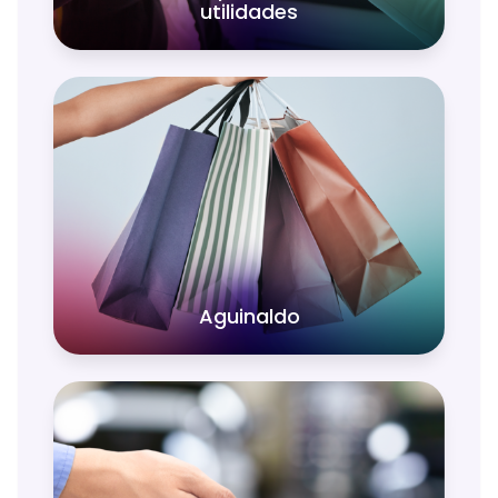
utilidades
¡Tu aguinaldo incrementa
anualmente!
Aguinaldo
Haz el viaje que sueñas, adquiere tu