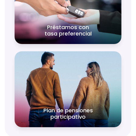
patrimonio o un automóvil con tasa
preferencial en préstamos a
Colaboradores BanBajío.
Préstamos con
tasa preferencial
La manera perfecta de comenzar a
planificar tu futuro sin estrés y con
rendimientos atractivos.
Plan de pensiones
participativo