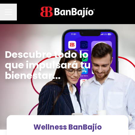
Menú de empleo
Descubre todo lo
que impulsará
tu
bienestar...
Wellness BanBajío