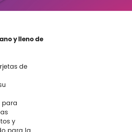
ano y lleno de
rjetas de
su
s para
tas
tos y
do para la