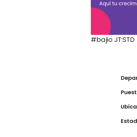
#bajio JT:STD
Depa
Pues
Ubica
Estad