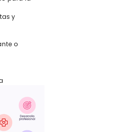
tas y
ante o
a