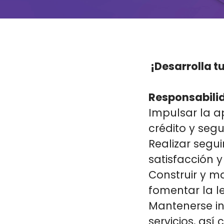
¡Desarrolla t
Responsabilid
Impulsar la a
crédito y seg
Realizar segu
satisfacción 
Construir y m
fomentar la l
Mantenerse i
servicios, as