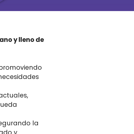
ano y lleno de
, promoviendo
 necesidades
actuales,
pueda
segurando la
zado y