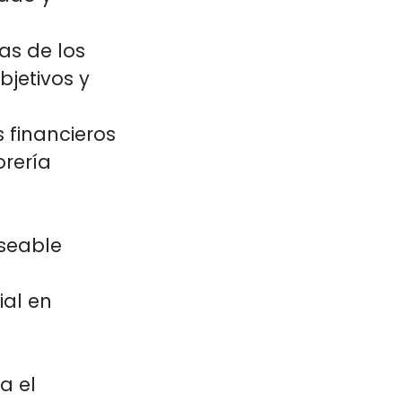
as de los
bjetivos y
 financieros
orería
eseable
ial en
a el