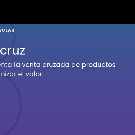
SULAR
acruz
enta la venta cruzada de productos
izar el valor.