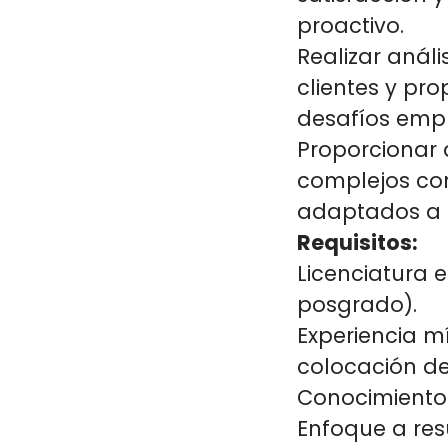
proactivo.
Realizar análi
clientes y pro
desafíos empr
Proporcionar 
complejos como
adaptados a 
Requisitos:
Licenciatura 
posgrado).
Experiencia m
colocación de
Conocimientos
Enfoque a res