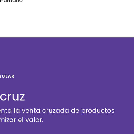
l Humano
SULAR
acruz
enta la venta cruzada de productos
izar el valor.