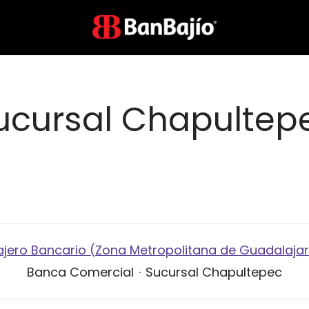
ucursal Chapultep
jero Bancario (Zona Metropolitana de Guadalaja
Banca Comercial
·
Sucursal Chapultepec