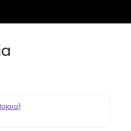
ia
lajara)